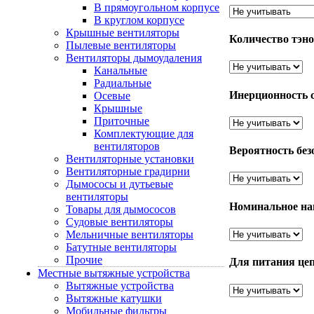
В прямоугольном корпусе
В круглом корпусе
Крышные вентиляторы
Количество тэно
Пылевые вентиляторы
Вентиляторы дымоудаления
Канальные
Радиальные
Инерционность с
Осевые
Крышные
Приточные
Комплектующие для
вентиляторов
Вероятность без
Вентиляторные установки
Вентиляторные градирни
Дымососы и дутьевые
вентиляторы
Номинальное нап
Товары для дымососов
Судовые вентиляторы
Мельничные вентиляторы
Батутные вентиляторы
Прочие
Для питания цеп
Местные вытяжные устройства
Вытяжные устройства
Вытяжные катушки
Мобильные фильтры