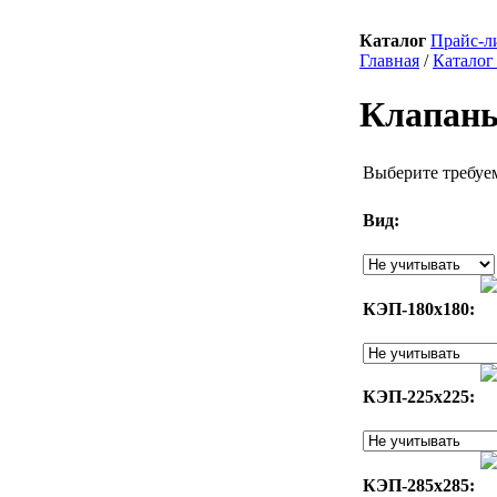
Каталог
Прайс-л
Главная
/
Каталог
Клапаны
Выберите требуе
Вид:
КЭП-180х180:
КЭП-225х225:
КЭП-285х285: