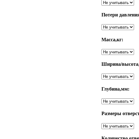
Потери давления
Масса,кг:
Ширина/высота
Глубина,мм:
Размеры отверс
Количество отв