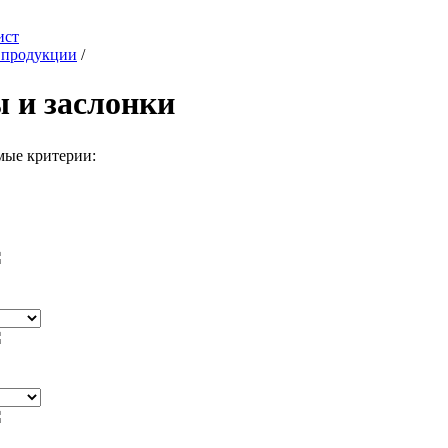
ист
 продукции
/
 и заслонки
мые критерии: