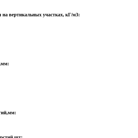
 на вертикальных участках, кГ/м3:
,мм:
тий,мм:
ерстий,шт: