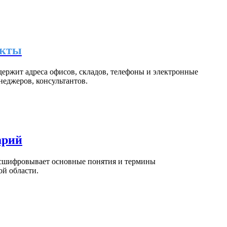
акты
держит адреса офисов, складов, телефоны и электронные
неджеров, консультантов.
арий
асшифровывает основные понятия и термины
ой области.