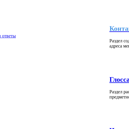
Конт
Раздел со
адреса ме
Глосс
Раздел р
предметн