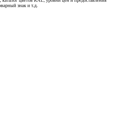
 каталог цветов RAL, уровни цен и предоставления
оварный знак и т.д.