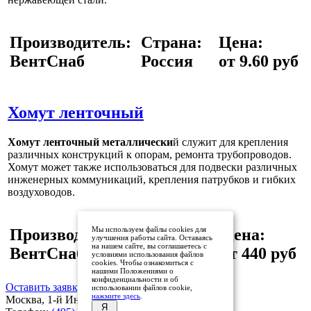
Производитель:
Страна:
Цена:
ВентСнаб
Россия
от 9.60 руб
Хомут ленточный
Хомут ленточный металлически
й служит для крепления
различных конструкций к опорам, ремонта трубопроводов.
Хомут может также использоваться для подвески различных
инженерных коммуникаций, крепления патрубков и гибких
воздуховодов.
Мы используем файлы cookies для
Производитель:
Страна:
Цена:
улучшения работы сайта. Оставаясь
на нашем сайте, вы соглашаетесь с
ВентСнаб
Россия
от 440 руб
условиями использования файлов
cookies. Чтобы ознакомиться с
нашими Положениями о
конфиденциальности и об
Оставить заявку
использовании файлов cookie,
нажмите здесь
.
Москва, 1-й Институтский проезд, дом 3
Я