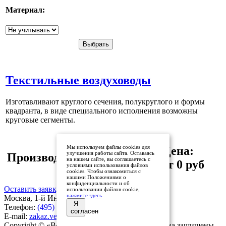
Материал:
Текстильные воздуховоды
Изготавливают круглого сечения, полукруглого и формы
квадранта, в виде специального исполнения возможны
круговые сегменты.
Мы используем файлы cookies для
Страна:
Цена:
улучшения работы сайта. Оставаясь
Производитель:
на нашем сайте, вы соглашаетесь с
Россия
от 0 руб
условиями использования файлов
cookies. Чтобы ознакомиться с
нашими Положениями о
конфиденциальности и об
Оставить заявку
использовании файлов cookie,
нажмите здесь
.
Москва, 1-й Институтский проезд, дом 3
Я
Телефон:
(495) 136-26-72
согласен
E-mail:
zakaz.vensnab@yandex.ru
Copyright © «ВентСнаб», 2008 - 2026 г. Все права защищены.